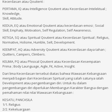
Kecerdasan atau Qoutient :
PERTAMA, IQ atau Intelligence Qoutient atau Kecerdasan Intelektual ;
Knowledge,
Skill, Attitude.
KEDUA, EQ atau Emotional Qoutient atau kecerdasan emosi ; Social
Skill, Emphaty, Motivation, Self Regulation, Self Awareness.
KETIGA, SQ atau Spiritual Qoutient atau Kecerdasan Spiritual ; Religius,
Normative, Holisme, Humble, Selt, Development.
KEEMPAT, AQ atau Adversity Qoutient atau Kecerdasan daya tahan ;
Quitters, Campers, Climbers.
KELIMA, PQ atau Phisical Qoutient atau Kecerdasan Kesempatan
Prima ; Body Launguage, Aigle, Fit, Active, Insight.
Dari lima Kecerdasan tersebut diatas bahwa Wawasan Kebangsaan
menjadi bagian dari Kecerdasan Spirtual yang salah satunya ialah
Development atau pengembangan diri. Untuk itu dalam
pengembangan diri diperlukan Membangun Karakter Bangsa dengan
pemahaman nilai nilai Wawasan Kebangsaan :
KESATU, PANCASILA
1/1. Religius
2/2. Kekeluargaan