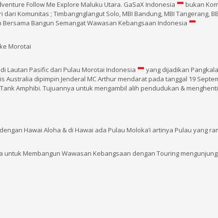
 Adventure Follow Me Explore Maluku Utara. GaSaX Indonesia
bukan Kom
ri dari Komunitas ; Timbangnglangut Solo, MBI Bandung, MBI Tangerang, BB
ain Bersama Bangun Semangat Wawasan Kebangsaan Indonesia
 ke Morotai
2 di Lautan Pasific dari Pulau Morotai Indonesia
yang dijadikan Pangkal
is Australia dipimpin Jenderal MC Arthur mendarat pada tanggal 19 Septe
 Tank Amphibi. Tujuannya untuk mengambil alih pendudukan & menghent
 dengan Hawai Aloha & di Hawai ada Pulau Moloka’i artinya Pulau yang r
a untuk Membangun Wawasan Kebangsaan dengan Touring mengunjungi