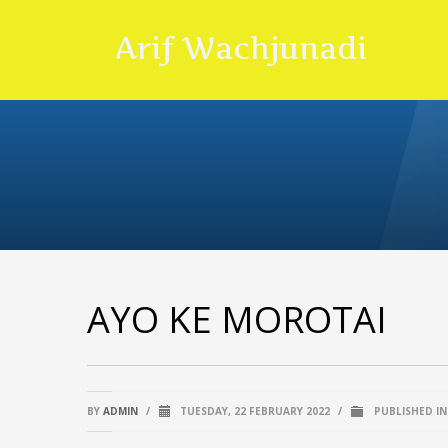
Arif Wachjunadi
AYO KE MOROTAI
BY
ADMIN
/
TUESDAY, 22 FEBRUARY 2022
/
PUBLISHED I