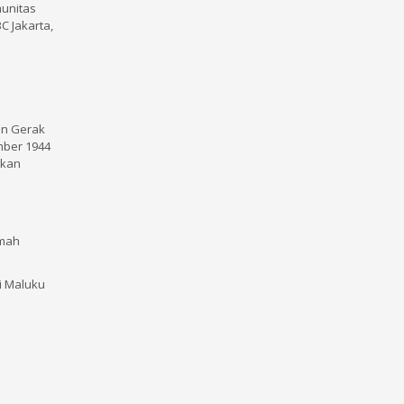
unitas
C Jakarta,
an Gerak
mber 1944
ikan
amah
 Maluku