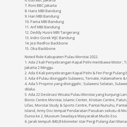
6. Edu BBC Jakarta
7. Roni BBC Jakarta
8. Hans MBI Bandung
9. Hari MBI Bandung
10. Pama MBI Bandung
11. Arif MBI Bandung
12. Deddy Husni MBI Tangerang
13. Indro Gsrek WJC Bandung
14. Jezi RedFox Backbone
15. Oka Backbone
Noted Ride Kabupaten Pulau Morotai 2022.
1. Ada 2 kali Penyebrangan Kapal Pelni membawa Motor ; Ta
Jakarta 2 Minggu.
2. Ada 6 Kali penyebrangan Kapal Pelni & Feri Pergi Pulang b
3. Ada 4 Pulau disinggahi Sulawesi, Ternate, Halamahere & 
4. Ada 5 Propinsi yang disinggahi ; Sulawesi Selatan, Sul
dilalui.
5. Ada 22 Destinasi Wisata Pulau Morotai yang kunjungi Land 
Bisnis Centre Morotai, Islamic Center, Kristian Centre, Pa
Lifao, Morotai Study & Sports Centre, Pantai Nunuhu, Panta
Island, Army Doc tempat Pendaratan Pasukan sekutu di Mor
Dunia ke 2, Museum Swadaya Masyarakat Muclis Eso.
6. Jarak tempuh 840,8 kilometer star Pergi Pulang dari Manado 