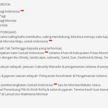
OROTAI
agi Indonesia
Pagi
agi Morotai
rotai
E PORIGAHO
ama saling bahu membahu, saling mendukung, kita bisa menuju satu tuj
k Morotai Maju, untuk Indonesia
sih Tak Terhingga Kepada yang terhormat,
manjakan kami GaSaX Indonesia
selama 4 hari di Kabupaten Pulau Morot
 Ride dengan Ibu Shrely, landscape, culinarily, Sand, Sun, Seafood & Sleep, T
an satuan wilayah. Jamuan Culinarily Manado & pengamanan selama di perj
as & jajaran satuan wilayah. Pelayanan Kesehatan & Pengamanan selama 
saat pemberangkatan GaSaX Indonesia
Ayo ke Morotai Maluku Utara.
Penerbang TNI AU Erick Rofiq & seluruh jajaran. Terima Kasih luar biasa
 di Lanud Leo Watimena Morotai