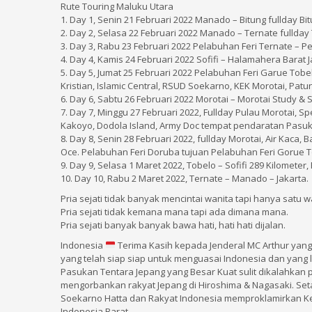
Rute Touring Maluku Utara
1. Day 1, Senin 21 Februari 2022 Manado – Bitung fullday Bi
2. Day 2, Selasa 22 Februari 2022 Manado – Ternate fullday
3. Day 3, Rabu 23 Februari 2022 Pelabuhan Feri Ternate – Pe
4. Day 4, Kamis 24 Februari 2022 Sofifi – Halamahera Barat 
5. Day 5, Jumat 25 Februari 2022 Pelabuhan Feri Garue Tobe
Kristian, Islamic Central, RSUD Soekarno, KEK Morotai, Pat
6. Day 6, Sabtu 26 Februari 2022 Morotai – Morotai Study &
7. Day 7, Minggu 27 Februari 2022, Fullday Pulau Morotai, S
Kakoyo, Dodola Island, Army Doc tempat pendaratan Pasuka
8. Day 8, Senin 28 Februari 2022, fullday Morotai, Air Ka
Oce. Pelabuhan Feri Doruba tujuan Pelabuhan Feri Gorue To
9. Day 9, Selasa 1 Maret 2022, Tobelo – Sofifi 289 Kilomete
10. Day 10, Rabu 2 Maret 2022, Ternate – Manado – Jakarta.
Pria sejati tidak banyak mencintai wanita tapi hanya satu w
Pria sejati tidak kemana mana tapi ada dimana mana.
Pria sejati banyak banyak bawa hati, hati hati dijalan.
Indonesia
Terima Kasih kepada Jenderal MC Arthur yan
yang telah siap siap untuk menguasai Indonesia dan yang le
Pasukan Tentara Jepang yang Besar Kuat sulit dikalahkan 
mengorbankan rakyat Jepang di Hiroshima & Nagasaki. Seta
Soekarno Hatta dan Rakyat Indonesia memproklamirkan 
Indonesia Barat.