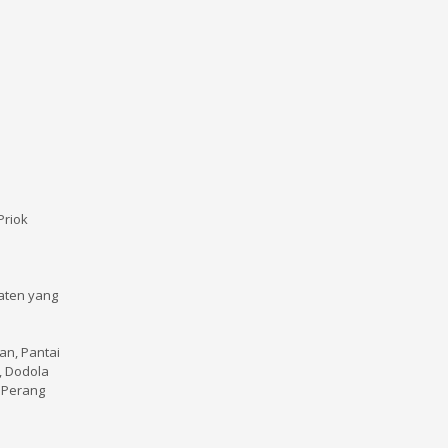
Priok
paten yang
an, Pantai
, Dodola
m Perang