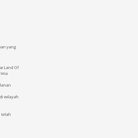
uan yang
ai Land Of
erima
alanan
di wilayah
 telah