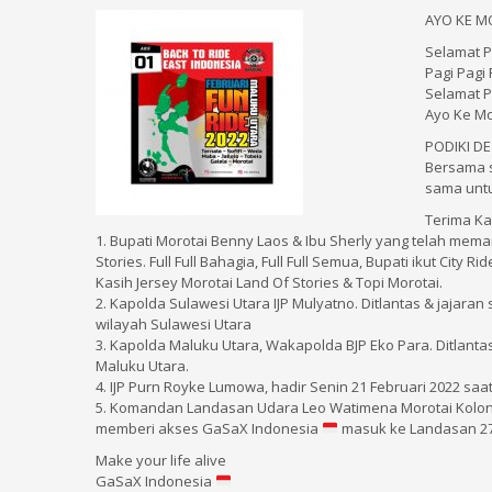
AYO KE M
Selamat P
Pagi Pagi 
Selamat P
Ayo Ke Mo
PODIKI D
Bersama s
sama untu
Terima Ka
1. Bupati Morotai Benny Laos & Ibu Sherly yang telah me
Stories. Full Full Bahagia, Full Full Semua, Bupati ikut City
Kasih Jersey Morotai Land Of Stories & Topi Morotai.
2. Kapolda Sulawesi Utara IJP Mulyatno. Ditlantas & jajar
wilayah Sulawesi Utara
3. Kapolda Maluku Utara, Wakapolda BJP Eko Para. Ditlant
Maluku Utara.
4. IJP Purn Royke Lumowa, hadir Senin 21 Februari 2022 
5. Komandan Landasan Udara Leo Watimena Morotai Kolonel 
memberi akses GaSaX Indonesia
masuk ke Landasan 27
Make your life alive
GaSaX Indonesia