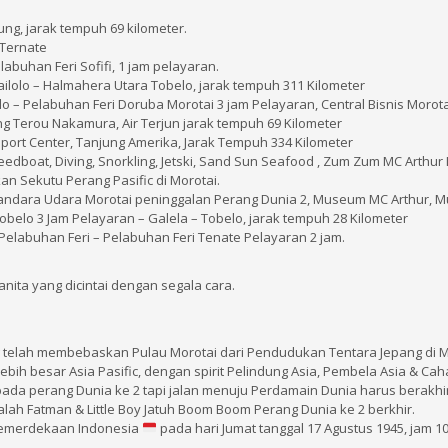
tung, jarak tempuh 69 kilometer.
 Ternate
labuhan Feri Sofifi, 1 jam pelayaran.
Jailolo – Halmahera Utara Tobelo, jarak tempuh 311 Kilometer
lo – Pelabuhan Feri Doruba Morotai 3 jam Pelayaran, Central Bisnis Morota
ung Terou Nakamura, Air Terjun jarak tempuh 69 Kilometer
 Sport Center, Tanjung Amerika, Jarak Tempuh 334 Kilometer
peedboat, Diving, Snorkling, Jetski, Sand Sun Seafood , Zum Zum MC Arthur 
n Sekutu Perang Pasific di Morotai.
ca, Bandara Udara Morotai peninggalan Perang Dunia 2, Museum MC Arthur,
belo 3 Jam Pelayaran – Galela – Tobelo, jarak tempuh 28 Kilometer
r, Pelabuhan Feri – Pelabuhan Feri Tenate Pelayaran 2 jam.
anita yang dicintai dengan segala cara.
g telah membebaskan Pulau Morotai dari Pendudukan Tentara Jepang di M
bih besar Asia Pasific, dengan spirit Pelindung Asia, Pembela Asia & Cah
pada perang Dunia ke 2 tapi jalan menuju Perdamain Dunia harus berakh
lah Fatman & Little Boy Jatuh Boom Boom Perang Dunia ke 2 berkhir.
Kemerdekaan Indonesia
pada hari Jumat tanggal 17 Agustus 1945, jam 1