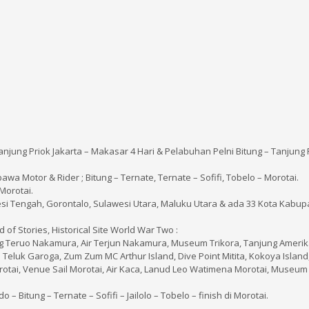
njung Priok Jakarta – Makasar 4 Hari & Pelabuhan Pelni Bitung – Tanjung 
awa Motor & Rider ; Bitung – Ternate, Ternate – Sofifi, Tobelo – Morotai.
Morotai.
awesi Tengah, Gorontalo, Sulawesi Utara, Maluku Utara & ada 33 Kota Kabu
of Stories, Historical Site World War Two :
tung Teruo Nakamura, Air Terjun Nakamura, Museum Trikora, Tanjung Amerik
i Teluk Garoga, Zum Zum MC Arthur Island, Dive Point Mitita, Kokoya Island
otai, Venue Sail Morotai, Air Kaca, Lanud Leo Watimena Morotai, Museu
– Bitung – Ternate – Sofifi – Jailolo – Tobelo – finish di Morotai.