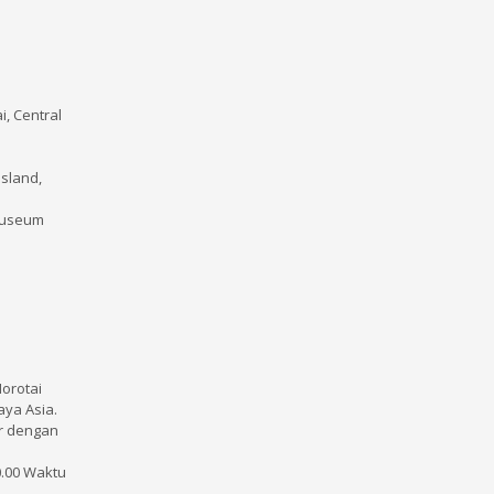
i, Central
Island,
 Museum
orotai
aya Asia.
ir dengan
0.00 Waktu