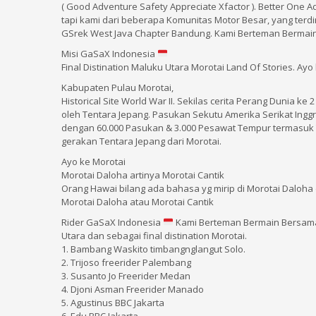
( Good Adventure Safety Appreciate Xfactor ). Better One
tapi kami dari beberapa Komunitas Motor Besar, yang terdi
GSrek West Java Chapter Bandung. Kami Berteman Berm
Misi GaSaX Indonesia
Final Distination Maluku Utara Morotai Land Of Stories. Ayo
Kabupaten Pulau Morotai,
Historical Site World War II. Sekilas cerita Perang Dunia ke 
oleh Tentara Jepang. Pasukan Sekutu Amerika Serikat Inggr
dengan 60.000 Pasukan & 3.000 Pesawat Tempur termasuk
gerakan Tentara Jepang dari Morotai.
Ayo ke Morotai
Morotai Daloha artinya Morotai Cantik
Orang Hawai bilang ada bahasa yg mirip di Morotai Daloha
Morotai Daloha atau Morotai Cantik
Rider GaSaX Indonesia
Kami Berteman Bermain Bersam
Utara dan sebagai final distination Morotai.
1. Bambang Waskito timbangnglangut Solo.
2. Trijoso freerider Palembang
3. Susanto Jo Freerider Medan
4. Djoni Asman Freerider Manado
5. Agustinus BBC Jakarta