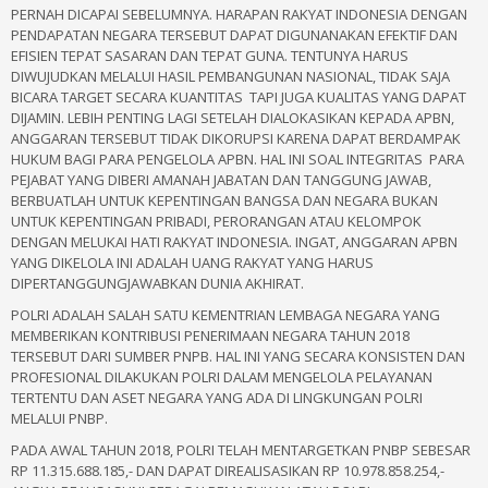
PERNAH DICAPAI SEBELUMNYA. HARAPAN RAKYAT INDONESIA DENGAN
PENDAPATAN NEGARA TERSEBUT DAPAT DIGUNANAKAN EFEKTIF DAN
EFISIEN TEPAT SASARAN DAN TEPAT GUNA. TENTUNYA HARUS
DIWUJUDKAN MELALUI HASIL PEMBANGUNAN NASIONAL, TIDAK SAJA
BICARA TARGET SECARA KUANTITAS TAPI JUGA KUALITAS YANG DAPAT
DIJAMIN. LEBIH PENTING LAGI SETELAH DIALOKASIKAN KEPADA APBN,
ANGGARAN TERSEBUT TIDAK DIKORUPSI KARENA DAPAT BERDAMPAK
HUKUM BAGI PARA PENGELOLA APBN. HAL INI SOAL INTEGRITAS PARA
PEJABAT YANG DIBERI AMANAH JABATAN DAN TANGGUNG JAWAB,
BERBUATLAH UNTUK KEPENTINGAN BANGSA DAN NEGARA BUKAN
UNTUK KEPENTINGAN PRIBADI, PERORANGAN ATAU KELOMPOK
DENGAN MELUKAI HATI RAKYAT INDONESIA. INGAT, ANGGARAN APBN
YANG DIKELOLA INI ADALAH UANG RAKYAT YANG HARUS
DIPERTANGGUNGJAWABKAN DUNIA AKHIRAT.
POLRI ADALAH SALAH SATU KEMENTRIAN LEMBAGA NEGARA YANG
MEMBERIKAN KONTRIBUSI PENERIMAAN NEGARA TAHUN 2018
TERSEBUT DARI SUMBER PNPB. HAL INI YANG SECARA KONSISTEN DAN
PROFESIONAL DILAKUKAN POLRI DALAM MENGELOLA PELAYANAN
TERTENTU DAN ASET NEGARA YANG ADA DI LINGKUNGAN POLRI
MELALUI PNBP.
PADA AWAL TAHUN 2018, POLRI TELAH MENTARGETKAN PNBP SEBESAR
RP 11.315.688.185,- DAN DAPAT DIREALISASIKAN RP 10.978.858.254,-