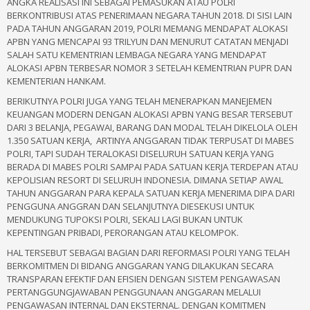
ANGKA REALISASI INI SEBAGAI PEMASUKAN ATAU POLRI
BERKONTRIBUSI ATAS PENERIMAAN NEGARA TAHUN 2018. DI SISI LAIN
PADA TAHUN ANGGARAN 2019, POLRI MEMANG MENDAPAT ALOKASI
APBN YANG MENCAPAI 93 TRILYUN DAN MENURUT CATATAN MENJADI
SALAH SATU KEMENTRIAN LEMBAGA NEGARA YANG MENDAPAT
ALOKASI APBN TERBESAR NOMOR 3 SETELAH KEMENTRIAN PUPR DAN
KEMENTERIAN HANKAM.
BERIKUTNYA POLRI JUGA YANG TELAH MENERAPKAN MANEJEMEN
KEUANGAN MODERN DENGAN ALOKASI APBN YANG BESAR TERSEBUT
DARI 3 BELANJA, PEGAWAI, BARANG DAN MODAL TELAH DIKELOLA OLEH
1.350 SATUAN KERJA, ARTINYA ANGGARAN TIDAK TERPUSAT DI MABES
POLRI, TAPI SUDAH TERALOKASI DISELURUH SATUAN KERJA YANG
BERADA DI MABES POLRI SAMPAI PADA SATUAN KERJA TERDEPAN ATAU
KEPOLISIAN RESORT DI SELURUH INDONESIA. DIMANA SETIAP AWAL
TAHUN ANGGARAN PARA KEPALA SATUAN KERJA MENERIMA DIPA DARI
PENGGUNA ANGGRAN DAN SELANJUTNYA DIESEKUSI UNTUK
MENDUKUNG TUPOKSI POLRI, SEKALI LAGI BUKAN UNTUK
KEPENTINGAN PRIBADI, PERORANGAN ATAU KELOMPOK.
HAL TERSEBUT SEBAGAI BAGIAN DARI REFORMASI POLRI YANG TELAH
BERKOMITMEN DI BIDANG ANGGARAN YANG DILAKUKAN SECARA
TRANSPARAN EFEKTIF DAN EFISIEN DENGAN SISTEM PENGAWASAN
PERTANGGUNGJAWABAN PENGGUNAAN ANGGARAN MELALUI
PENGAWASAN INTERNAL DAN EKSTERNAL. DENGAN KOMITMEN