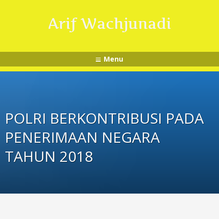
Arif Wachjunadi
Menu
POLRI BERKONTRIBUSI PADA
PENERIMAAN NEGARA
TAHUN 2018